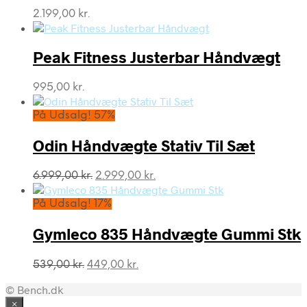
2.199,00
kr.
Peak Fitness Justerbar Håndvægt
995,00
kr.
På Udsalg! 57%
Odin Håndvægte Stativ Til Sæt
Den
Den
6.999,00
kr.
2.999,00
kr.
oprindelige
aktuelle
pris
pris
På Udsalg! 17%
var:
er:
6.999,00 kr..
2.999,00 kr..
Gymleco 835 Håndvægte Gummi Stk
Den
Den
539,00
kr.
449,00
kr.
oprindelige
aktuelle
© Bench.dk
pris
pris
var:
er:
×