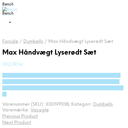
Bench
Bench
Forside
/
Dumbells
/
Max Håndvægt Lyserødt Sæt
Max Håndvægt Lyserødt Sæt
332,00
kr.
Bedste pris hos Deprecated: preg_replace(): Passing
null to parameter #3 ($subject) of type array|string is
deprecated in /tmp/xim_id_50025-uzIRD5.tmp on line
10
Varenummer (SKU):
X0019PX18L
Kategori:
Dumbells
Varemærke:
Vasagle
Previous Product
Next Product