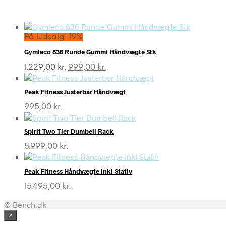
På Udsalg! 19%
Gymleco 836 Runde Gummi Håndvægte Stk
Den
Den
1.229,00
kr.
999,00
kr.
oprindelige
aktuelle
pris
pris
Peak Fitness Justerbar Håndvægt
var:
er:
1.229,00 kr..
999,00 kr..
995,00
kr.
Spirit Two Tier Dumbell Rack
5.999,00
kr.
Peak Fitness Håndvægte Inkl Stativ
15.495,00
kr.
© Bench.dk
×