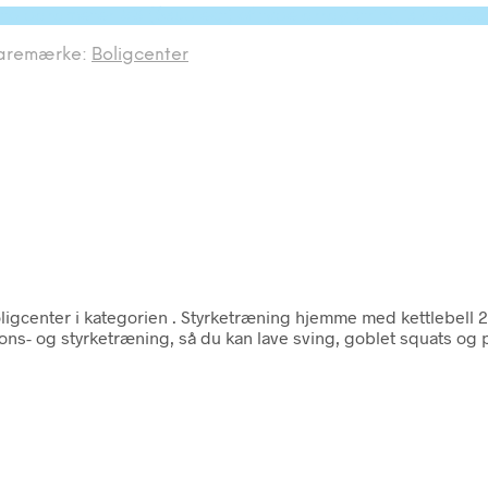
 to parameter #3 ($subject) of type array|string is depr
aremærke:
Boligcenter
ligcenter i kategorien
. Styrketræning hjemme med kettlebell 
tions- og styrketræning, så du kan lave sving, goblet squats o