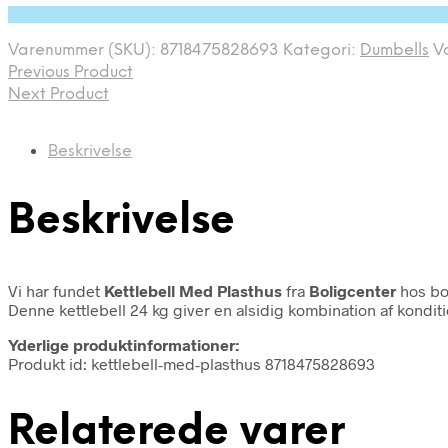
På Udsalg hos Deprecated: preg_replace(): Passing null
pris
pris
var:
er:
Varenummer (SKU):
8718475828693
Kategori:
Dumbells
V
712,00 kr..
669,00 kr..
Previous Product
Next Product
Beskrivelse
Beskrivelse
Vi har fundet
Kettlebell Med Plasthus
fra
Boligcenter
hos bo
Denne kettlebell 24 kg giver en alsidig kombination af kondi
Yderlige produktinformationer:
Produkt id: kettlebell-med-plasthus 8718475828693
Relaterede varer