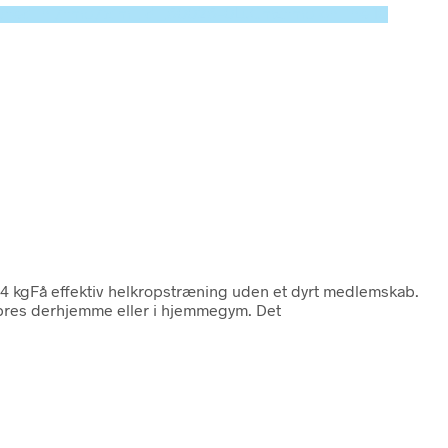
ecated in /tmp/xim_id_50025-0LuCmz.tmp on line 10
24 kgFå effektiv helkropstræning uden et dyrt medlemskab.
g pres derhjemme eller i hjemmegym. Det