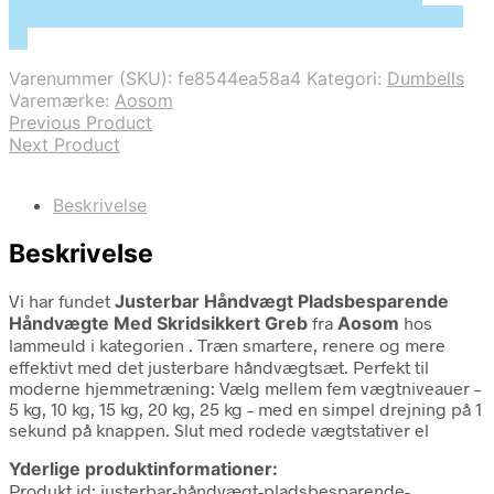
deprecated in /tmp/xim_id_50025-8kK9Ra.tmp on line
10
Varenummer (SKU):
fe8544ea58a4
Kategori:
Dumbells
Varemærke:
Aosom
Previous Product
Next Product
Beskrivelse
Beskrivelse
Vi har fundet
Justerbar Håndvægt Pladsbesparende
Håndvægte Med Skridsikkert Greb
fra
Aosom
hos
lammeuld i kategorien
. Træn smartere, renere og mere
effektivt med det justerbare håndvægtsæt. Perfekt til
moderne hjemmetræning: Vælg mellem fem vægtniveauer –
5 kg, 10 kg, 15 kg, 20 kg, 25 kg – med en simpel drejning på 1
sekund på knappen. Slut med rodede vægtstativer el
Yderlige produktinformationer:
Produkt id: justerbar-håndvægt-pladsbesparende-