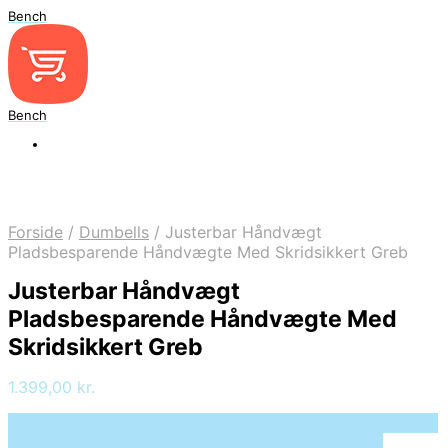
Bench
Bench
Forside
/
Dumbells
/
Justerbar Håndvægt
Pladsbesparende Håndvægte Med Skridsikkert Greb
Justerbar Håndvægt
Pladsbesparende Håndvægte Med
Skridsikkert Greb
1.399,00
kr.
Bedste pris hos Deprecated: preg_replace(): Passing null
to parameter #3 ($subject) of type array|string is