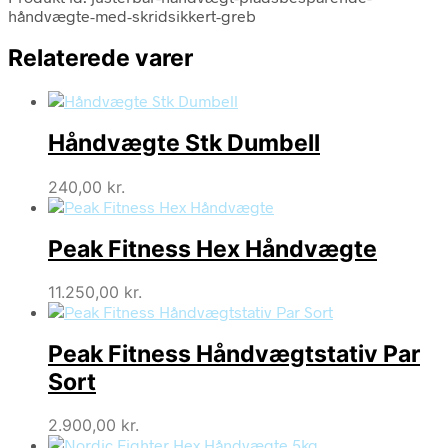
håndvægte-med-skridsikkert-greb
Relaterede varer
Håndvægte Stk Dumbell
240,00
kr.
Peak Fitness Hex Håndvægte
11.250,00
kr.
Peak Fitness Håndvægtstativ Par
Sort
2.900,00
kr.