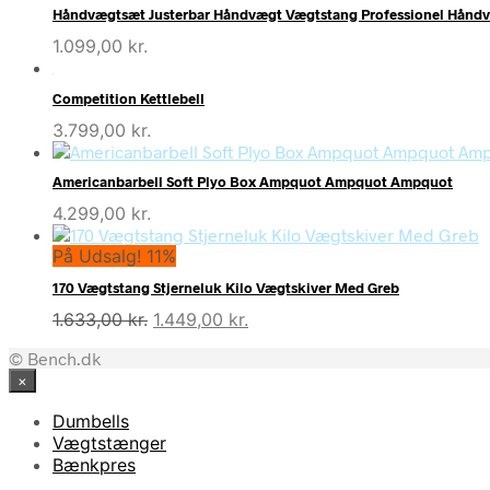
Håndvægtsæt Justerbar Håndvægt Vægtstang Professionel Håndv
1.099,00
kr.
Competition Kettlebell
3.799,00
kr.
Americanbarbell Soft Plyo Box Ampquot Ampquot Ampquot
4.299,00
kr.
På Udsalg! 11%
170 Vægtstang Stjerneluk Kilo Vægtskiver Med Greb
Den
Den
1.633,00
kr.
1.449,00
kr.
oprindelige
aktuelle
© Bench.dk
pris
pris
×
var:
er:
1.633,00 kr..
1.449,00 kr..
Dumbells
Vægtstænger
Bænkpres