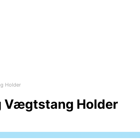
g Holder
 Vægtstang Holder
 to parameter #3 ($subject) of type array|string is deprec