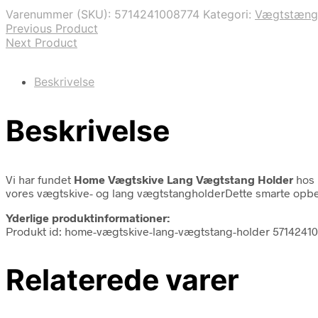
Varenummer (SKU):
5714241008774
Kategori:
Vægtstæng
Previous Product
Next Product
Beskrivelse
Beskrivelse
Vi har fundet
Home Vægtskive Lang Vægtstang Holder
hos b
vores vægtskive- og lang vægtstangholderDette smarte opbev
Yderlige produktinformationer:
Produkt id: home-vægtskive-lang-vægtstang-holder 5714241
Relaterede varer