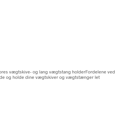
vores vægtskive- og lang vægtstang holderFordelene ved
åde og holde dine vægtskiver og vægtstænger let