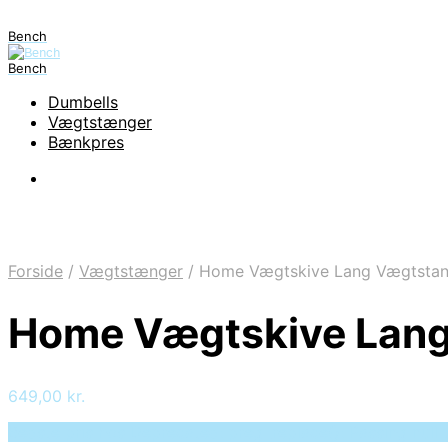
Bench
Bench
Dumbells
Vægtstænger
Bænkpres
Forside
/
Vægtstænger
/
Home Vægtskive Lang Vægtstan
Home Vægtskive Lang
649,00
kr.
Bedste pris hos Deprecated: preg_replace(): Passing null