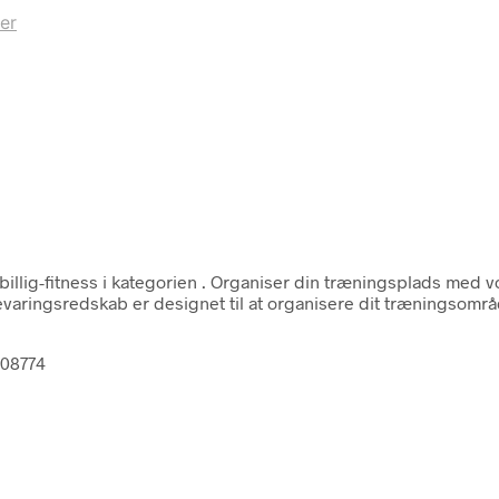
er
illig-fitness i kategorien
. Organiser din træningsplads med 
aringsredskab er designet til at organisere dit træningsomr
008774