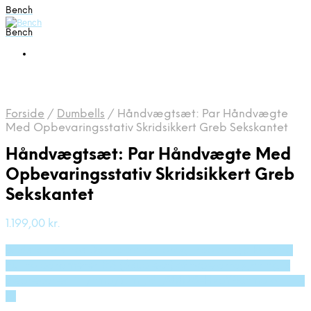
Bench
Bench
Forside
/
Dumbells
/
Håndvægtsæt: Par Håndvægte
Med Opbevaringsstativ Skridsikkert Greb Sekskantet
Håndvægtsæt: Par Håndvægte Med
Opbevaringsstativ Skridsikkert Greb
Sekskantet
1.199,00
kr.
Bedste pris hos Deprecated: preg_replace(): Passing
null to parameter #3 ($subject) of type array|string is
deprecated in /tmp/xim_id_50025-HvpYB8.tmp on line
10