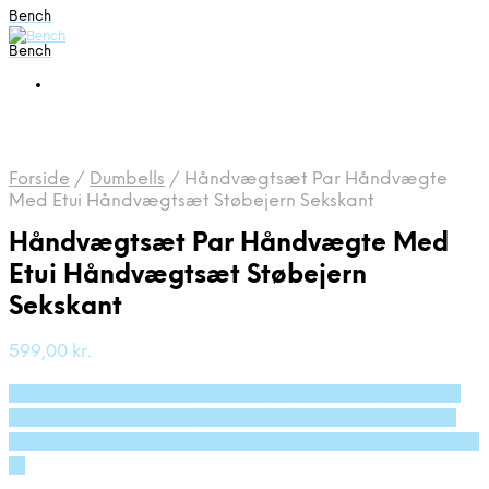
Bench
Bench
Forside
/
Dumbells
/
Håndvægtsæt Par Håndvægte
Med Etui Håndvægtsæt Støbejern Sekskant
Håndvægtsæt Par Håndvægte Med
Etui Håndvægtsæt Støbejern
Sekskant
599,00
kr.
Bedste pris hos Deprecated: preg_replace(): Passing
null to parameter #3 ($subject) of type array|string is
deprecated in /tmp/xim_id_50025-NaDtsn.tmp on line
10