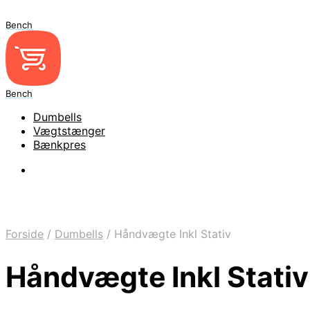
Bench
Bench
Dumbells
Vægtstænger
Bænkpres
Forside
/
Dumbells
/
Håndvægte Inkl Stativ
Håndvægte Inkl Stativ