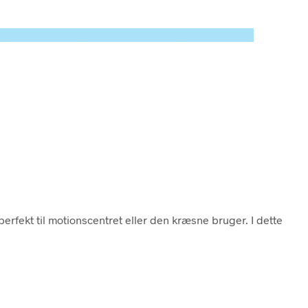
cated in /tmp/xim_id_50025-MCMafD.tmp on line 10
erfekt til motionscentret eller den kræsne bruger. I dette