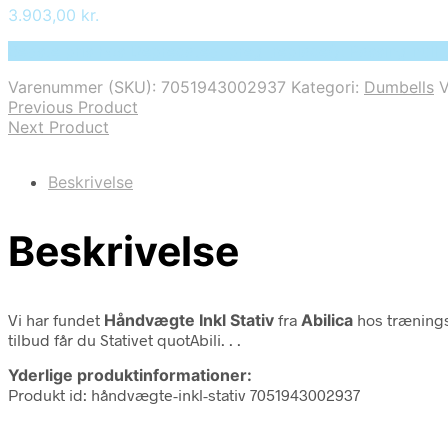
3.903,00
kr.
Bedste pris hos Deprecated: preg_replace(): Passing null
Varenummer (SKU):
7051943002937
Kategori:
Dumbells
Previous Product
Next Product
Beskrivelse
Beskrivelse
Vi har fundet
Håndvægte Inkl Stativ
fra
Abilica
hos trænings
tilbud får du Stativet quotAbili. . .
Yderlige produktinformationer:
Produkt id: håndvægte-inkl-stativ 7051943002937