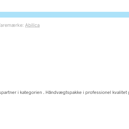
 to parameter #3 ($subject) of type array|string is depre
Varemærke:
Abilica
partner i kategorien
. Håndvægtspakke i professionel kvalitet p