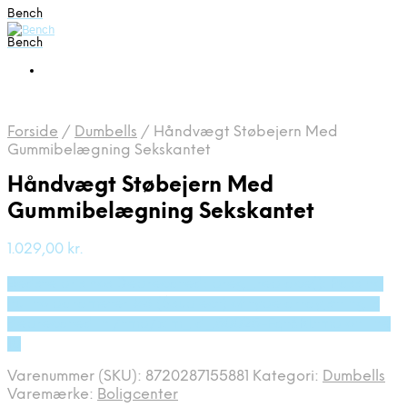
Bench
Bench
Forside
/
Dumbells
/
Håndvægt Støbejern Med
Gummibelægning Sekskantet
Håndvægt Støbejern Med
Gummibelægning Sekskantet
1.029,00
kr.
Bedste pris hos Deprecated: preg_replace(): Passing
null to parameter #3 ($subject) of type array|string is
deprecated in /tmp/xim_id_50025-Fqt6RI.tmp on line
10
Varenummer (SKU):
8720287155881
Kategori:
Dumbells
Varemærke:
Boligcenter