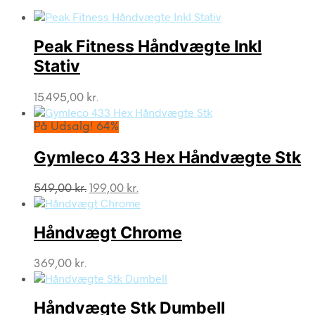
Peak Fitness Håndvægte Inkl
Stativ
15.495,00
kr.
På Udsalg! 64%
Gymleco 433 Hex Håndvægte Stk
Den
Den
549,00
kr.
199,00
kr.
oprindelige
aktuelle
pris
pris
var:
er:
Håndvægt Chrome
549,00 kr..
199,00 kr..
369,00
kr.
Håndvægte Stk Dumbell