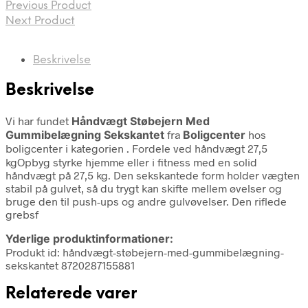
Previous Product
Next Product
Beskrivelse
Beskrivelse
Vi har fundet
Håndvægt Støbejern Med
Gummibelægning Sekskantet
fra
Boligcenter
hos
boligcenter i kategorien
. Fordele ved håndvægt 27,5
kgOpbyg styrke hjemme eller i fitness med en solid
håndvægt på 27,5 kg. Den sekskantede form holder vægten
stabil på gulvet, så du trygt kan skifte mellem øvelser og
bruge den til push-ups og andre gulvøvelser. Den riflede
grebsf
Yderlige produktinformationer:
Produkt id: håndvægt-støbejern-med-gummibelægning-
sekskantet 8720287155881
Relaterede varer