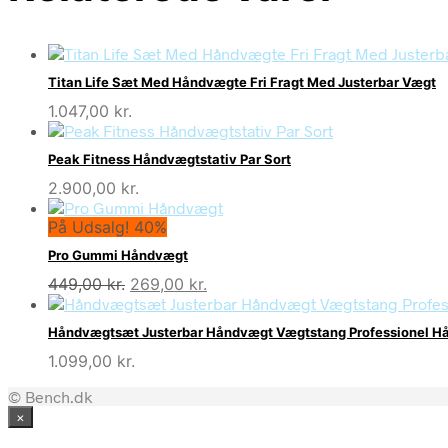
Titan Life Sæt Med Håndvægte Fri Fragt Med Justerbar Vægt
1.047,00
kr.
Peak Fitness Håndvægtstativ Par Sort
2.900,00
kr.
På Udsalg! 40%
Pro Gummi Håndvægt
Den
Den
449,00
kr.
269,00
kr.
oprindelige
aktuelle
pris
pris
Håndvægtsæt Justerbar Håndvægt Vægtstang Professionel Hå
var:
er:
1.099,00
kr.
449,00 kr..
269,00 kr..
© Bench.dk
×