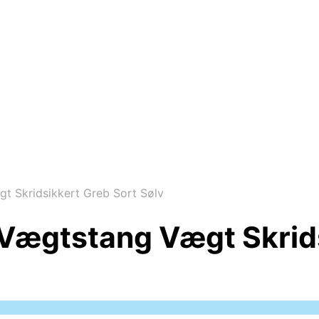
Skridsikkert Greb Sort Sølv
ægtstang Vægt Skridsi
 to parameter #3 ($subject) of type array|string is deprec