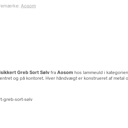
remærke:
Aosom
ikkert Greb Sort Sølv
fra
Aosom
hos lammeuld i kategorie
esscentret og på kontoret. Hver håndvægt er konstrueret af met
-greb-sort-sølv