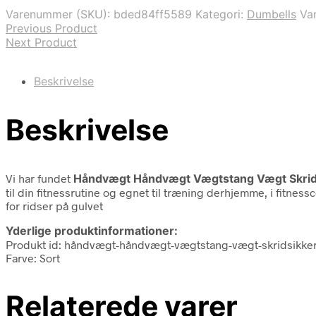
Varenummer (SKU):
bded84ff5589
Kategori:
Dumbells
Va
Previous Product
Next Product
Beskrivelse
Beskrivelse
Vi har fundet
Håndvægt Håndvægt Vægtstang Vægt Skrids
til din fitnessrutine og egnet til træning derhjemme, i fitn
for ridser på gulvet
Yderlige produktinformationer:
Produkt id: håndvægt-håndvægt-vægtstang-vægt-skridsikkert
Farve: Sort
Relaterede varer