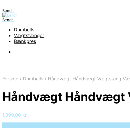
Bench
Bench
Dumbells
Vægtstænger
Bænkpres
Forside
/
Dumbells
/
Håndvægt Håndvægt Vægtstang Vægt 
Håndvægt Håndvægt V
1.399,00
kr.
Bedste pris hos Deprecated: preg_replace(): Passing null