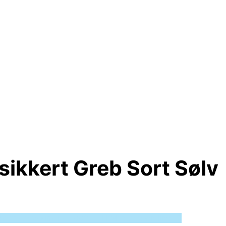
kkert Greb Sort Sølv
ated in /tmp/xim_id_50025-TH24rb.tmp on line 10