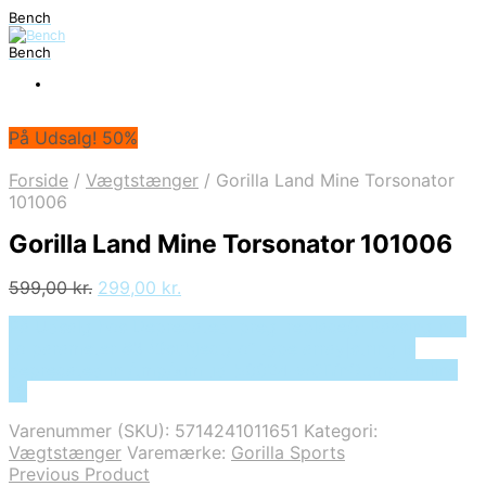
Bench
Bench
På Udsalg! 50%
Forside
/
Vægtstænger
/
Gorilla Land Mine Torsonator
101006
Gorilla Land Mine Torsonator 101006
Den
Den
599,00
kr.
299,00
kr.
oprindelige
aktuelle
På Udsalg hos Deprecated: preg_replace(): Passing null
pris
pris
to parameter #3 ($subject) of type array|string is
var:
er:
deprecated in /tmp/xim_id_50024-wOlYnG.tmp on line
599,00 kr..
299,00 kr..
10
Varenummer (SKU):
5714241011651
Kategori:
Vægtstænger
Varemærke:
Gorilla Sports
Previous Product