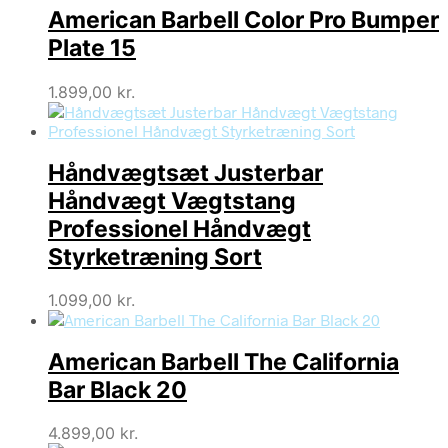
American Barbell Color Pro Bumper
Plate 15
1.899,00
kr.
Håndvægtsæt Justerbar
Håndvægt Vægtstang
Professionel Håndvægt
Styrketræning Sort
1.099,00
kr.
American Barbell The California
Bar Black 20
4.899,00
kr.