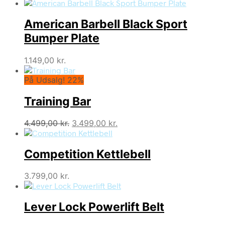
American Barbell Black Sport
Bumper Plate
1.149,00
kr.
På Udsalg! 22%
Training Bar
Den
Den
4.499,00
kr.
3.499,00
kr.
oprindelige
aktuelle
pris
pris
Competition Kettlebell
var:
er:
4.499,00 kr..
3.499,00 kr..
3.799,00
kr.
Lever Lock Powerlift Belt