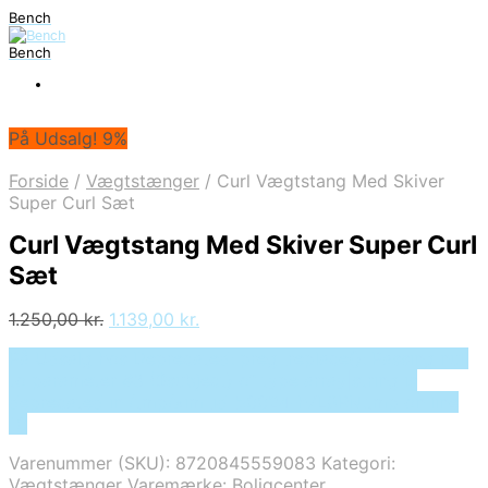
Bench
Bench
På Udsalg! 9%
Forside
/
Vægtstænger
/
Curl Vægtstang Med Skiver
Super Curl Sæt
Curl Vægtstang Med Skiver Super Curl
Sæt
Den
Den
1.250,00
kr.
1.139,00
kr.
oprindelige
aktuelle
På Udsalg hos Deprecated: preg_replace(): Passing null
pris
pris
to parameter #3 ($subject) of type array|string is
var:
er:
deprecated in /tmp/xim_id_50024-h7L8RN.tmp on line
1.250,00 kr..
1.139,00 kr..
10
Varenummer (SKU):
8720845559083
Kategori:
Vægtstænger
Varemærke:
Boligcenter