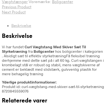
Vægtstænger
Varemærke:
Boligcenter
Previous Product
Next Product
Beskrivelse
Beskrivelse
Vi har fundet
Curl Vægtstang Med Skiver Sæt Til
Styrketræning
fra
Boligcenter
hos boligcenter i kategorien
. Alsidigt sæt til effektiv styrketræningFå fleksibel træning
derhjemme med dette sæt på i alt 60 kg. Curl-vægtstangen i
krombelagt stål er robust og stabil, mens vægtskiverne af
cement er beklædt med slidstærk, gulvvenlig plastik for
mere behagelig træning
Yderlige produktinformationer:
Produkt id: curl-vægtstang-med-skiver-sæt-til-styrketræning
8720845559076
Relaterede varer