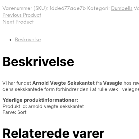
Varenummer (SKU):
1dde677aae7b
Kategori:
Dumbells
V
Previous Product
Next Product
Beskrivelse
Beskrivelse
Vi har fundet
Arnold Vægte Sekskantet
fra
Vasagle
hos ra
dens sekskantede form forhindrer den i at rulle væk – velegnet 
Yderlige produktinformationer:
Produkt id: arnold-vægte-sekskantet
Farve: Sort
Relaterede varer