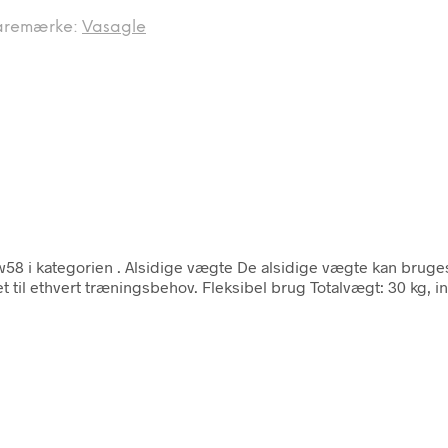
aremærke:
Vasagle
w58 i kategorien
. Alsidige vægte De alsidige vægte kan bruge
til ethvert træningsbehov. Fleksibel brug Totalvægt: 30 kg, inkl