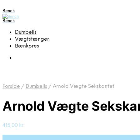
Bench
Bench
Dumbells
Vægtstænger
Bænkpres
Forside
/
Dumbells
/
Arnold Vægte Sekskantet
Arnold Vægte Sekska
415,00
kr.
Bedste pris hos Deprecated: preg_replace(): Passing nul