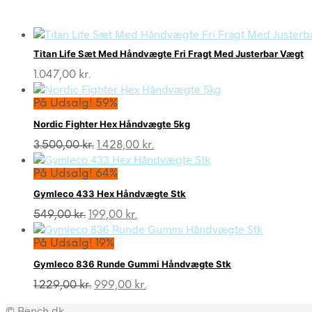
Titan Life Sæt Med Håndvægte Fri Fragt Med Justerbar Vægt
1.047,00
kr.
På Udsalg! 59%
Nordic Fighter Hex Håndvægte 5kg
Den
Den
3.500,00
kr.
1.428,00
kr.
oprindelige
aktuelle
pris
pris
På Udsalg! 64%
var:
er:
Gymleco 433 Hex Håndvægte Stk
3.500,00 kr..
1.428,00 kr..
Den
Den
549,00
kr.
199,00
kr.
oprindelige
aktuelle
pris
pris
På Udsalg! 19%
var:
er:
Gymleco 836 Runde Gummi Håndvægte Stk
549,00 kr..
199,00 kr..
Den
Den
1.229,00
kr.
999,00
kr.
oprindelige
aktuelle
© Bench.dk
pris
pris