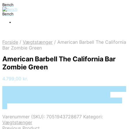
Bench
Bench
Forside
/
Vægtstænger
/
American Barbell The California
Bar Zombie Green
American Barbell The California Bar
Zombie Green
4.799,00
kr.
Bedste pris hos Deprecated: preg_replace(): Passing null
to parameter #3 ($subject) of type array|string is
deprecated in /tmp/xim_id_50024-NQaz0g.tmp on line
10
Varenummer (SKU):
7051943728677
Kategori:
Vægtstænger
Previous Product