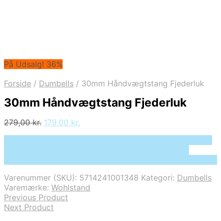
På Udsalg! 36%
Forside
/
Dumbells
/
30mm Håndvægtstang Fjederluk
30mm Håndvægtstang Fjederluk
Den
Den
279,00
kr.
179,00
kr.
oprindelige
aktuelle
På Udsalg hos Deprecated: preg_replace(): Passing null
pris
pris
to parameter #3 ($subject) of type array|string is
var:
er:
deprecated in /tmp/xim_id_50025-E9KiNx.tmp on line 10
279,00 kr..
179,00 kr..
Varenummer (SKU):
5714241001348
Kategori:
Dumbells
Varemærke:
Wohlstand
Previous Product
Next Product