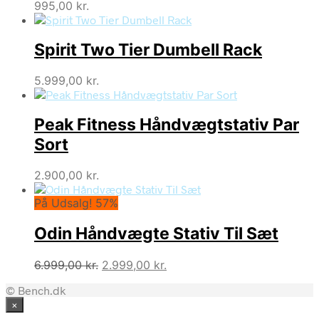
995,00
kr.
Spirit Two Tier Dumbell Rack
5.999,00
kr.
Peak Fitness Håndvægtstativ Par
Sort
2.900,00
kr.
På Udsalg! 57%
Odin Håndvægte Stativ Til Sæt
Den
Den
6.999,00
kr.
2.999,00
kr.
oprindelige
aktuelle
© Bench.dk
pris
pris
×
var:
er: