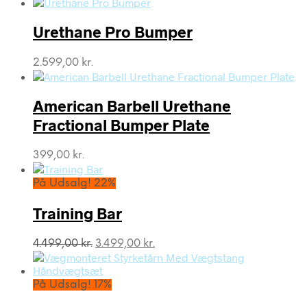
Urethane Pro Bumper
2.599,00
kr.
American Barbell Urethane
Fractional Bumper Plate
399,00
kr.
På Udsalg! 22%
Training Bar
Den
Den
4.499,00
kr.
3.499,00
kr.
oprindelige
aktuelle
pris
pris
var:
er:
På Udsalg! 17%
4.499,00 kr..
3.499,00 kr..