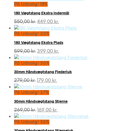
pris
pris
På Udsalg! 18%
var:
er:
180 Vægtstang Ekstra Indermål
1.633,00 kr..
1.449,00 kr..
Den
Den
550,00
kr.
449,00
kr.
oprindelige
aktuelle
pris
pris
På Udsalg! 33%
var:
er:
180 Vægtstang Ekstra Plads
550,00 kr..
449,00 kr..
Den
Den
599,00
kr.
399,00
kr.
oprindelige
aktuelle
pris
pris
På Udsalg! 36%
var:
er:
30mm Håndvægtstang Fjederluk
599,00 kr..
399,00 kr..
Den
Den
279,00
kr.
179,00
kr.
oprindelige
aktuelle
pris
pris
På Udsalg! 37%
var:
er:
30mm Håndvægtstang Stjerne
279,00 kr..
179,00 kr..
Den
Den
269,00
kr.
169,00
kr.
oprindelige
aktuelle
pris
pris
På Udsalg! 36%
var:
er:
30mm Håndvægtstang Stjerneluk