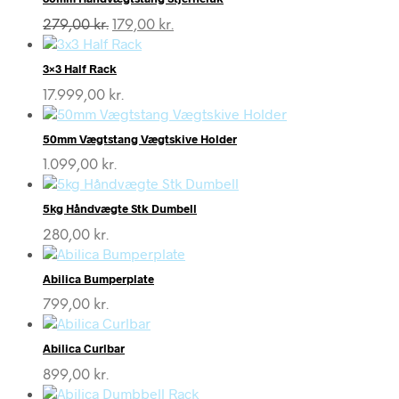
269,00 kr..
169,00 kr..
Den
Den
279,00
kr.
179,00
kr.
oprindelige
aktuelle
pris
pris
3×3 Half Rack
var:
er:
279,00 kr..
179,00 kr..
17.999,00
kr.
50mm Vægtstang Vægtskive Holder
1.099,00
kr.
5kg Håndvægte Stk Dumbell
280,00
kr.
Abilica Bumperplate
799,00
kr.
Abilica Curlbar
899,00
kr.