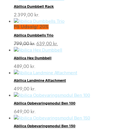
Abilica Dumbbell Rack
2.399,00
kr.
På Udsalg! 20%
Abilica Dumbbells Trio
Den
Den
799,00
kr.
639,00
kr.
oprindelige
aktuelle
pris
pris
Abilica Hex Dumbbell
var:
er:
799,00 kr..
639,00 kr..
489,00
kr.
Abilica Landmine Attachment
499,00
kr.
Abilica Opbevaringsmodul Ben 100
649,00
kr.
Abilica Opbevaringsmodul Ben 150