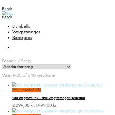
Bench
Bench
Dumbells
Vægtstænger
Bænkpres
Forside
/
Shop
Viser 1–25 af 640 resultater
På Udsalg! 5%
100 Vægtsæt Inklusive Vægtstænger Fjederluk
Den
Den
2.099,00
kr.
1.999,00
kr.
oprindelige
aktuelle